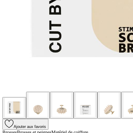
Ajouter aux favoris
Brosses
Brosses et peignes
Matériel de coiffure