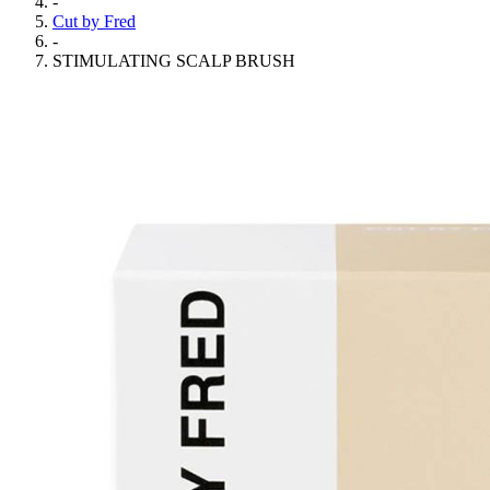
-
Cut by Fred
-
STIMULATING SCALP BRUSH