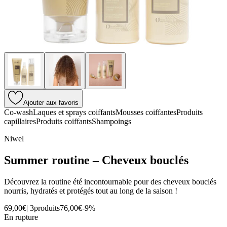
Ajouter aux favoris
Co-wash
Laques et sprays coiffants
Mousses coiffantes
Produits
capillaires
Produits coiffants
Shampoings
Niwel
Summer routine – Cheveux bouclés
Découvrez la routine été incontournable pour des cheveux bouclés
nourris, hydratés et protégés tout au long de la saison !
69,00€
|
3produits
76,00€
-
9
%
En rupture