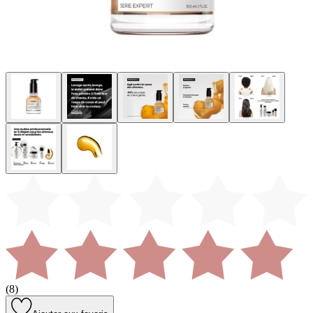
(
8
)