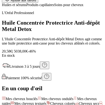
Ajouter aux favoris
Huiles et sérums
Produits capillaires
Soins pour cheveux
L'Oréal Professionnel
Huile Concentrée Protectrice Anti-dépôt
Metal Detox
L’Huile Concentrée Protectrice Anti-dépôt Metal Detox agit comme
une huile protectrice anti-casse pour les cheveux abîmés et colorés.
20,58€
|
50
38,00€
-
46
%
En stock
Livraison
3 à 5 jours
Paiement 100% sécurisé
En un coup d'œil
Mes cheveux bouclés
Mes cheveux ondulés
Mes cheveux
raides
Mes cheveux texturés
Cheveux colorés
Cheveux secs