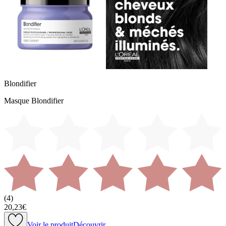
Blondifier
Masque Blondifier
(
4
)
20,23€
Voir le produit
Découvrir